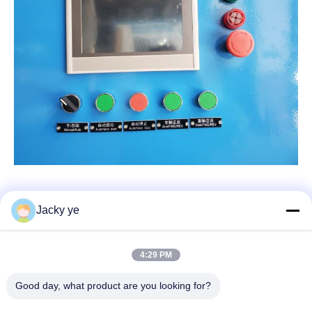
Jacky ye
Kontak Cepat
4:29 PM
Good day, what product are you looking for?
Alamat
No.30 Jalan Chuangye Barat, Kota Chunjiang, Distrik Xinbei,