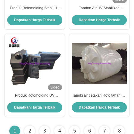
video
Produk Rotomolding Stabil UV
Tandon Air UV Stabilized
dengan Daya Tahan dan Kinerja
Rotomould Water Tank 1000L
Tinggi
-40°C hingga 60°C
Dapatkan Harga Terbaik
Dapatkan Harga Terbaik
video
Produk Rotomolding UV
Tangki air cetakan Roto tahan UV
Stabilisasi Ringan yang
200L untuk kinerja yang tahan
Disesuaikan Tangki Bahan Bakar
lama
Dapatkan Harga Terbaik
Dapatkan Harga Terbaik
1
2
3
4
5
6
7
8