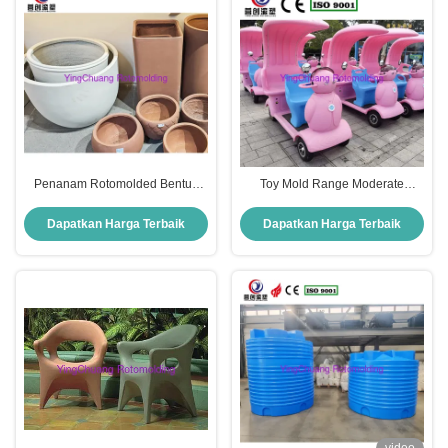
Dapur Pusat
Penanam Rotomolded Bentuk
Toy Mold Range Moderate
Kustom OEM, Pot Bunga Plastik
Fasilitas hiburan kendaraan
Besar Tahan Cuaca Untuk
hiburan dan disesuaikan untuk
Dapatkan Harga Terbaik
Dapatkan Harga Terbaik
Penghijauan Lanskap Komersial
pasar Anda