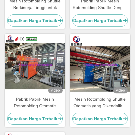
Mesin Rotomolding Shuttle
Pabrik Pabrik Mesin
Berkinerja Tinggi untuk
Rotomolding Shuttle Dengan
Produksi yang Halus dan
Kecepatan Rotasi Dan
Dapatkan Harga Terbaik
Dapatkan Harga Terbaik
Konsisten
Kinerja yang Dapat
Disesuaikan
video
video
Pabrik Pabrik Mesin
Mesin Rotomolding Shuttle
Rotomolding Otomatis
Otomatis yang Dikendalikan
Sistem Kontrol PLC Dengan
PLC dengan Kecepatan
Dapatkan Harga Terbaik
Dapatkan Harga Terbaik
Waktu Siklus 15-30min
Rotasi yang Bisa
Disesuaikan