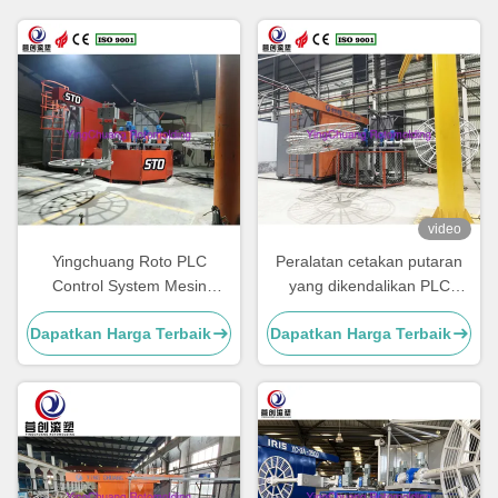
video
Yingchuang Roto PLC
Peralatan cetakan putaran
Control System Mesin
yang dikendalikan PLC
Pengolahan Tangki Air
dengan kontrol suhu untuk
Dapatkan Harga Terbaik
Dapatkan Harga Terbaik
Pemanasan Listrik Mesin
produk listrik
Rotomolding Carousel