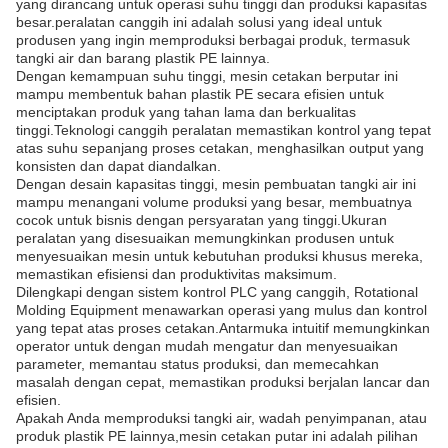
yang dirancang untuk operasi suhu tinggi dan produksi kapasitas
besar.peralatan canggih ini adalah solusi yang ideal untuk
produsen yang ingin memproduksi berbagai produk, termasuk
tangki air dan barang plastik PE lainnya.
Dengan kemampuan suhu tinggi, mesin cetakan berputar ini
mampu membentuk bahan plastik PE secara efisien untuk
menciptakan produk yang tahan lama dan berkualitas
tinggi.Teknologi canggih peralatan memastikan kontrol yang tepat
atas suhu sepanjang proses cetakan, menghasilkan output yang
konsisten dan dapat diandalkan.
Dengan desain kapasitas tinggi, mesin pembuatan tangki air ini
mampu menangani volume produksi yang besar, membuatnya
cocok untuk bisnis dengan persyaratan yang tinggi.Ukuran
peralatan yang disesuaikan memungkinkan produsen untuk
menyesuaikan mesin untuk kebutuhan produksi khusus mereka,
memastikan efisiensi dan produktivitas maksimum.
Dilengkapi dengan sistem kontrol PLC yang canggih, Rotational
Molding Equipment menawarkan operasi yang mulus dan kontrol
yang tepat atas proses cetakan.Antarmuka intuitif memungkinkan
operator untuk dengan mudah mengatur dan menyesuaikan
parameter, memantau status produksi, dan memecahkan
masalah dengan cepat, memastikan produksi berjalan lancar dan
efisien.
Apakah Anda memproduksi tangki air, wadah penyimpanan, atau
produk plastik PE lainnya,mesin cetakan putar ini adalah pilihan