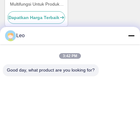
Multifungsi Untuk Produksi
hemat energi
Dapatkan Harga Terbaik
Leo
Kontak Cepat
3:42 PM
Alamat
Good day, what product are you looking for?
No.30 Jalan Chuangye Barat, Kota Chunjiang, Distrik Xinbei,
Kota Changzhou, Provinsi Jiangsu, Cina
Telp
86--15967190727-7:30
E-mail
rotomould@czyingchuang.com