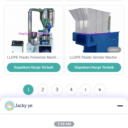
video
LLDPE Plastic Pulverizer Machine
LLDPE Plastic Grinder Machine
For Rotomolding Products, Etc.
For Rotomolding Products, Etc.
Dapatkan Harga Terbaik
Dapatkan Harga Terbaik
1
2
3
4
Jacky ye
Kontak Cepat
3:28 AM